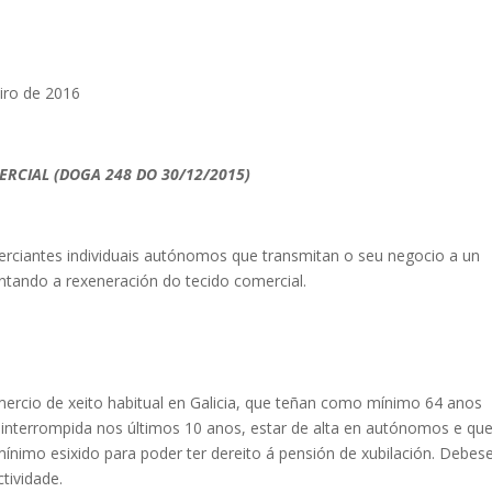
iro de 2016
ERCIAL
(DOGA 248 DO 30/12/2015)
erciantes individuais autónomos que transmitan o seu negocio a un
ntando a rexeneración do tecido comercial.
mercio de xeito habitual en Galicia, que teñan como mínimo 64 anos
ninterrompida nos últimos 10 anos, estar de alta en autónomos e qu
mínimo esixido para poder ter dereito á pensión de xubilación. Debes
tividade.