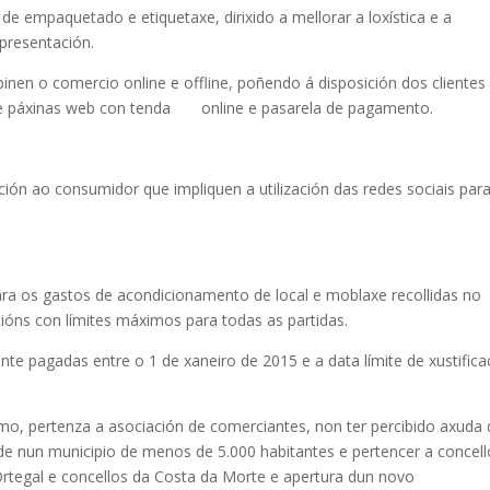
e empaquetado e etiquetaxe, dirixido a mellorar a loxística e a
presentación.
nen o comercio online e offline, poñendo á disposición dos clientes
 de páxinas web con tenda online e pasarela de pagamento.
ión ao consumidor que impliquen a utilización das redes sociais par
a os gastos de acondicionamento de local e moblaxe recollidas no
ións con límites máximos para todas as partidas.
nte pagadas entre o 1 de xaneiro de 2015 e a data límite de xustifica
umo, pertenza a asociación de comerciantes, non ter percibido axuda
ade nun municipio de menos de 5.000 habitantes e pertencer a concel
rtegal e concellos da Costa da Morte e apertura dun novo