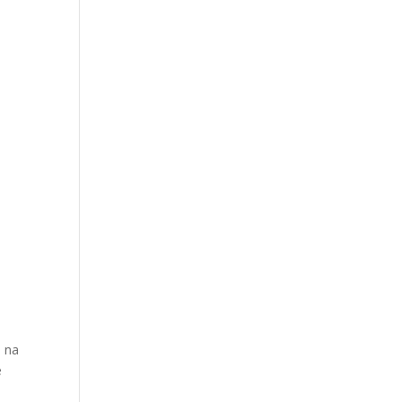
e na
e