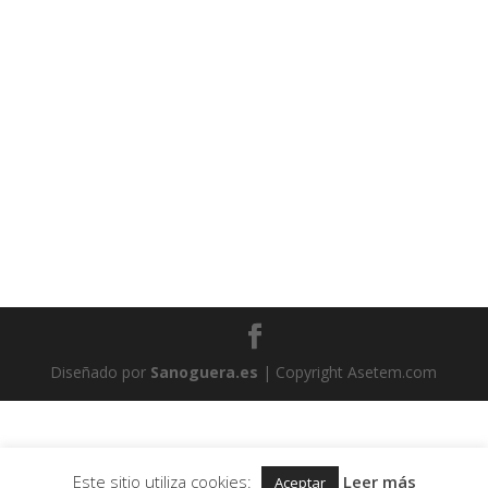
Diseñado por
Sanoguera.es
| Copyright Asetem.com
Este sitio utiliza cookies:
Leer más
Aceptar