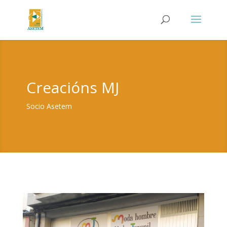
Creacións MJ
Socio Asetem