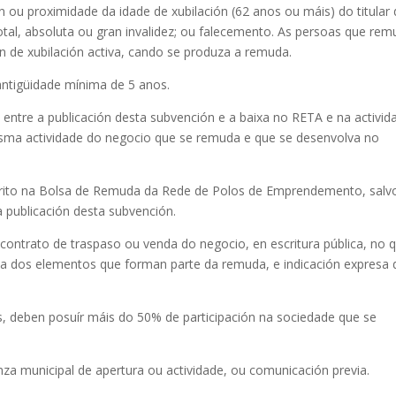
n ou proximidade da idade de xubilación (62 anos ou máis) do titular
tal, absoluta ou gran invalidez; ou falecemento. As persoas que re
n de xubilación activa, cando se produza a remuda.
antigüidade mínima de 5 anos.
entre a publicación desta subvención e a baixa no RETA e na activid
mesma actividade do negocio que se remuda e que se desenvolva no
crito na Bolsa de Remuda da Rede de Polos de Emprendemento, salv
 publicación desta subvención.
 contrato de traspaso ou venda do negocio, en escritura pública, no 
lada dos elementos que forman parte da remuda, e indicación expresa 
s, deben posuír máis do 50% de participación na sociedade que se
cenza municipal de apertura ou actividade, ou comunicación previa.