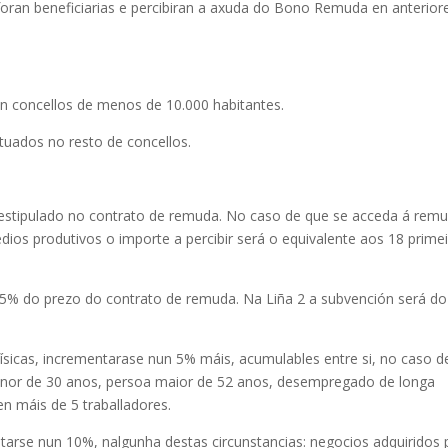
oran beneficiarias e percibiran a axuda do Bono Remuda en anterior
concellos de menos de 10.000 habitantes.
uados no resto de concellos.
estipulado no contrato de remuda. No caso de que se acceda á rem
dios produtivos o importe a percibir será o equivalente aos 18 prime
75% do prezo do contrato de remuda. Na Liña 2 a subvención será do
ísicas, incrementarase nun 5% máis, acumulables entre si, no caso d
enor de 30 anos, persoa maior de 52 anos, desempregado de longa
n máis de 5 traballadores.
rse nun 10%, nalgunha destas circunstancias: negocios adquiridos 