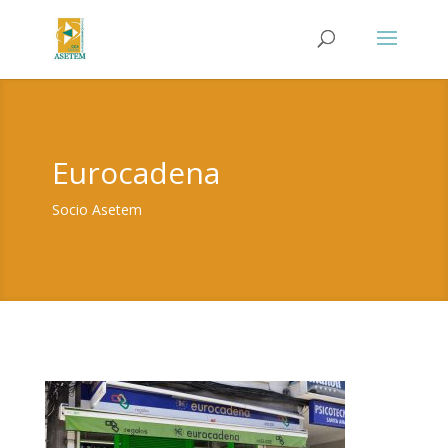
Eurocadena
Socio Asetem