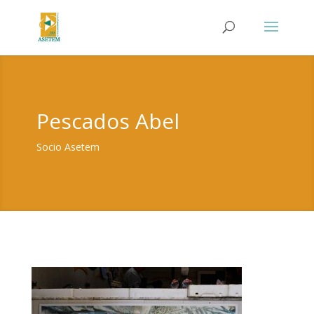
Pescados Abel
Socio Asetem