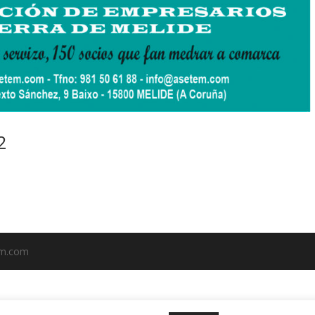
2
em.com